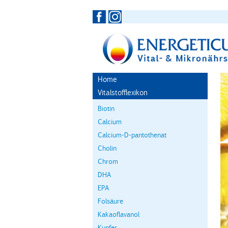
Home
Vitalstofflexikon
Biotin
Calcium
Calcium-D-pantothenat
Cholin
Chrom
DHA
EPA
Folsäure
Kakaoflavanol
Kupfer