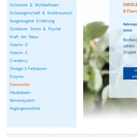
ENERG
Schönheit & Wohlbefinden
B-Flav
Schwangerschaft & Kinderwunsch
Ausgewogene Ernährung
Nahrungs
Oxidativer Stress & Psyche
mittel
Kraft der Natur
Bioflav
Vitamin D
zählen
Gruppe 
Vitamin C
Cranberry
Omega-3-Fettsäuren
m
Enzyme
erf
Flavonoide
Hautbalsam
Nervensystem
Augengesundheit