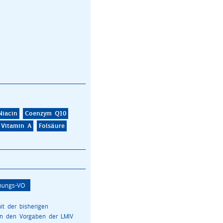
Niacin
Coenzym Q10
Vitamin A
Folsäure
oide
Pflanzennährstoffe
hnungs-VO
it der bisherigen
on den Vorgaben der LMIV