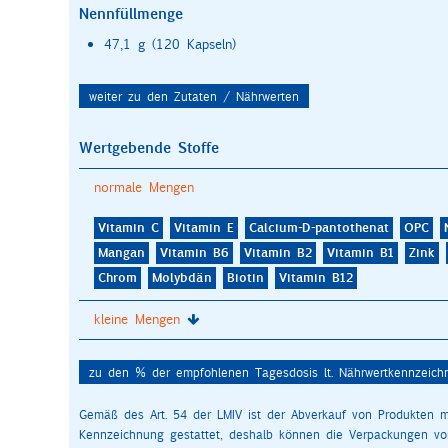
Nennfüllmenge
47,1 g (120 Kapseln)
weiter zu den Zutaten / Nährwerten
Wertgebende Stoffe
normale Mengen
Vitamin C
Vitamin E
Calcium-D-pantothenat
OPC
Mangan
Vitamin B6
Vitamin B2
Vitamin B1
Zink
Chrom
Molybdän
Biotin
Vitamin B12
kleine Mengen
Calcium
Kalium
Magnesium
Aminosäuren
Carotin
zu den % der empfohlenen Tagesdosis lt. Nährwertkennzeic
Kupfer
Phosphor
Selen
Gemäß des Art. 54 der LMIV ist der Abverkauf von Produkten m
Kennzeichnung gestattet, deshalb können die Verpackungen v