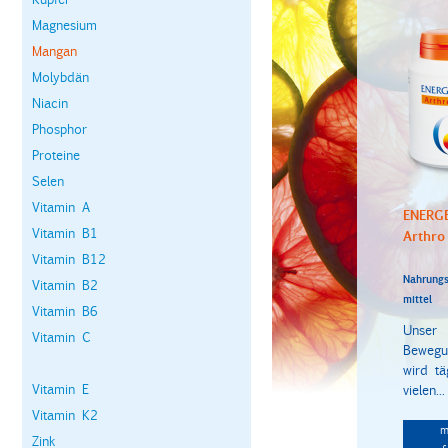
Magnesium
Mangan
Molybdän
Niacin
Phosphor
Proteine
Selen
Vitamin A
ENERG
Vitamin B1
Arthro
Vitamin B12
Nahrungs
Vitamin B2
mittel
Vitamin B6
Unser
Vitamin C
Bewegu
wird tä
Vitamin E
vielen...
Vitamin K2
m
Zink