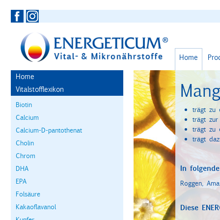
Home
Pro
Home
Mang
Vitalstofflexikon
Biotin
trägt zu
Calcium
trägt zu
trägt zu
Calcium-D-pantothenat
trägt daz
Cholin
Chrom
In folgende
DHA
EPA
Roggen, Amar
Folsäure
Kakaoflavanol
Diese ENER
Kupfer