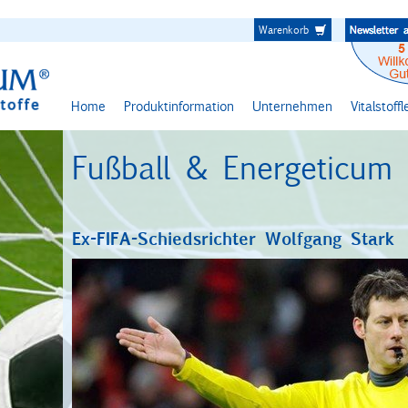
Warenkorb
Home
Produktinformation
Unternehmen
Vitalstoff
Fußball & Energeticum
Ex-FIFA-Schiedsrichter Wolfgang Stark